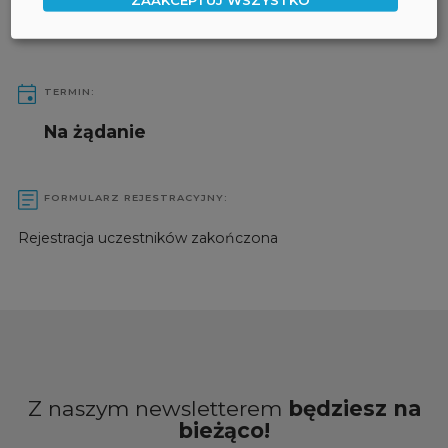
TERMIN:
Na żądanie
FORMULARZ REJESTRACYJNY:
Rejestracja uczestników zakończona
Z naszym newsletterem
będziesz na
bieżąco!