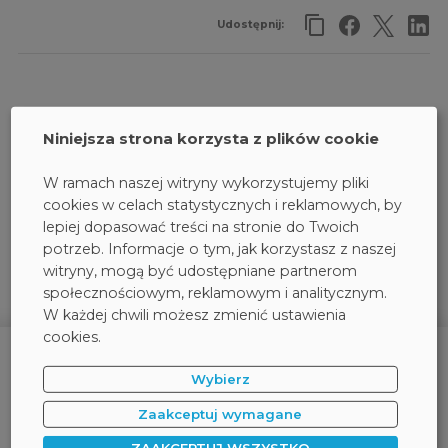
Udostępnij:
PODOBNE WYDARZENIA:
Niniejsza strona korzysta z plików cookie
Ataki na e-mail w 2025 - czego nie wiesz, a co
W ramach naszej witryny wykorzystujemy pliki
może Cię kosztować miliony?
cookies w celach statystycznych i reklamowych, by
lepiej dopasować treści na stronie do Twoich
Bezpieczeństwo aplikacji w 2025 - jakie
potrzeb. Informacje o tym, jak korzystasz z naszej
zagrożenia musisz znać?
witryny, mogą być udostępniane partnerom
społecznościowym, reklamowym i analitycznym.
W każdej chwili możesz zmienić ustawienia
cookies.
Wybierz
Zaakceptuj wymagane
ZAAKCEPTUJ WSZYSTKO