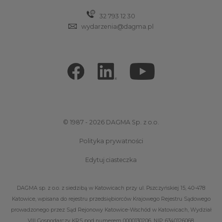
32 793 12 30
wydarzenia@dagma.pl
© 1987 - 2026 DAGMA Sp. z o.o.
Polityka prywatności
Edytuj ciasteczka
DAGMA sp. z o.o. z siedzibą w Katowicach przy ul. Pszczyńskiej 15, 40-478
Katowice, wpisana do rejestru przedsiębiorców Krajowego Rejestru Sądowego
prowadzonego przez Sąd Rejonowy Katowice-Wschód w Katowicach, Wydział
VIII Gospodarczy KRS pod numerem 0000130206, NIP: 6340126068,