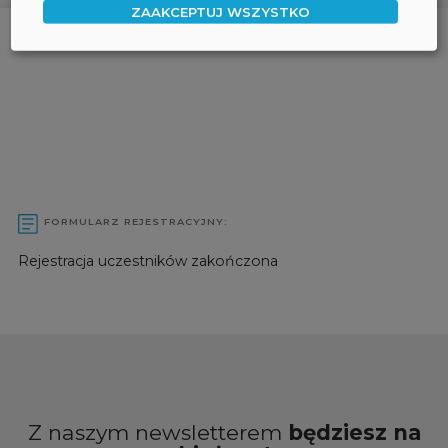
ZAAKCEPTUJ WSZYSTKO
FORMULARZ REJESTRACYJNY:
Rejestracja uczestników zakończona
Z naszym newsletterem
będziesz na