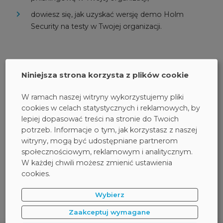
dowiesz się, jak uzyskać wersję demo Holm
Security na testy w Twojej organizacji.
Niniejsza strona korzysta z plików cookie
Udostępnij:
W ramach naszej witryny wykorzystujemy pliki
cookies w celach statystycznych i reklamowych, by
lepiej dopasować treści na stronie do Twoich
potrzeb. Informacje o tym, jak korzystasz z naszej
PODOBNE WYDARZENIA:
witryny, mogą być udostępniane partnerom
społecznościowym, reklamowym i analitycznym.
Ataki bez włamania - kiedy dostęp
W każdej chwili możesz zmienić ustawienia
uprzywilejowany staje się podatnością
cookies.
Warsztaty techniczne Holm Security - Bądź o krok
przed cyberprzestępcami!
Wybierz
Zaakceptuj wymagane