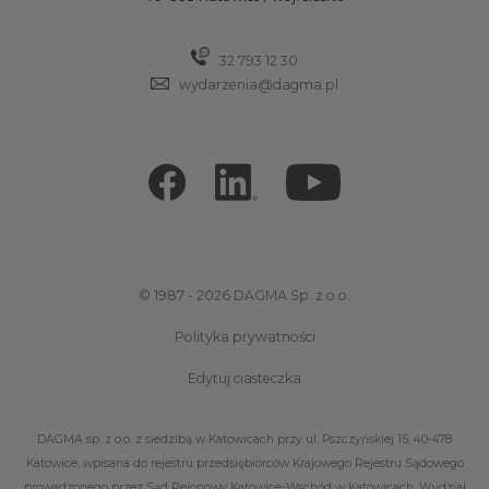
32 793 12 30
wydarzenia@dagma.pl
© 1987 - 2026 DAGMA Sp. z o.o.
Polityka prywatności
Edytuj ciasteczka
DAGMA sp. z o.o. z siedzibą w Katowicach przy ul. Pszczyńskiej 15, 40-478
Katowice, wpisana do rejestru przedsiębiorców Krajowego Rejestru Sądowego
prowadzonego przez Sąd Rejonowy Katowice-Wschód w Katowicach, Wydział