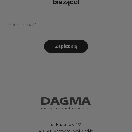
bieżąco!
Adres e-mail
Zapisz się
ul. Bażantów 4/2
40-668 Katowice / woj. ślaskie