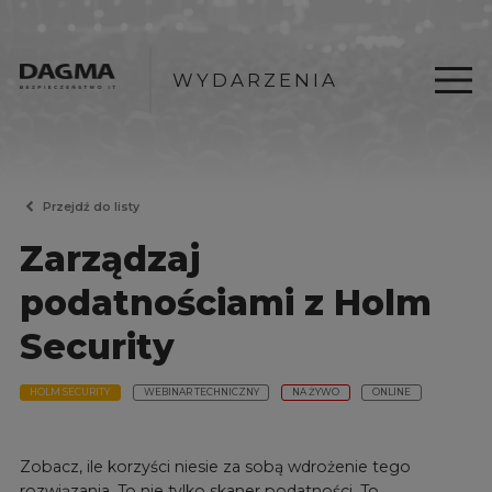
WYDARZENIA
Przejdź do listy
Zarządzaj
podatnościami z Holm
Security
HOLM SECURITY
WEBINAR TECHNICZNY
NA ŻYWO
ONLINE
Zobacz, ile korzyści niesie za sobą wdrożenie tego
rozwiązania. To nie tylko skaner podatności. To