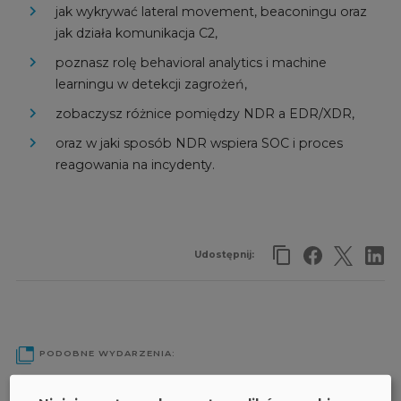
jak wykrywać lateral movement, beaconingu oraz
jak działa komunikacja C2,
poznasz rolę behavioral analytics i machine
learningu w detekcji zagrożeń,
zobaczysz różnice pomiędzy NDR a EDR/XDR,
oraz w jaki sposób NDR wspiera SOC i proces
reagowania na incydenty.
Udostępnij:
PODOBNE WYDARZENIA:
Jak przebiega atak hakerski i jak go wykryć przy