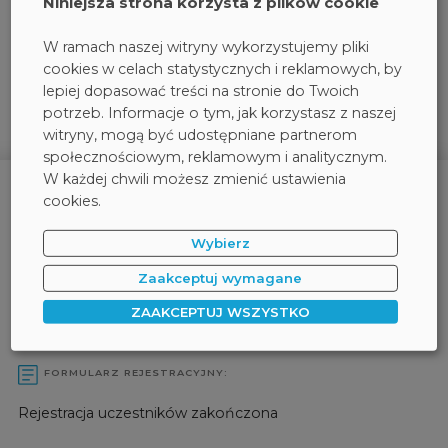
Niniejsza strona korzysta z plików cookie
użyciu rozwiązania NDR?
Gatewatcher – Śledź, wykrywaj i reaguj! Klucz do
W ramach naszej witryny wykorzystujemy pliki
skutecznej ochrony sieci z Network detection
cookies w celach statystycznych i reklamowych, by
and response(NDR)
lepiej dopasować treści na stronie do Twoich
potrzeb. Informacje o tym, jak korzystasz z naszej
witryny, mogą być udostępniane partnerom
społecznościowym, reklamowym i analitycznym.
W każdej chwili możesz zmienić ustawienia
cookies.
Wybierz
Zaakceptuj wymagane
ZAAKCEPTUJ WSZYSTKO
FORMULARZ REJESTRACYJNY:
Rejestracja uczestników zakończona