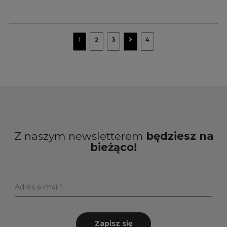
navigate_next
1
2
3
4
Z naszym newsletterem
będziesz na
bieżąco!
Adres e-mail
Zapisz się