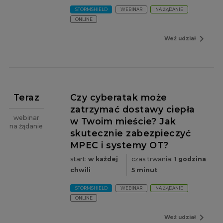
STORMSHIELD
WEBINAR
NA ŻĄDANIE
ONLINE
navigate_next
Weź udział
Teraz
Czy cyberatak może
zatrzymać dostawy ciepła
webinar
w Twoim mieście? Jak
na żądanie
skutecznie zabezpieczyć
MPEC i systemy OT?
start:
w każdej
czas trwania:
1 godzina
chwili
5 minut
STORMSHIELD
WEBINAR
NA ŻĄDANIE
ONLINE
navigate_next
Weź udział