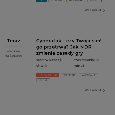
ESET
WEBINAR
NA ŻĄDANIE
ONLINE
navigate_next
Weź udział
Teraz
Cyberatak - czy Twoja sieć
go przetrwa? Jak NDR
webinar
zmienia zasady gry
na żądanie
start:
w każdej
czas trwania:
55
chwili
minut
GATEWATCHER
WEBINAR
NA ŻĄDANIE
ONLINE
navigate_next
Weź udział