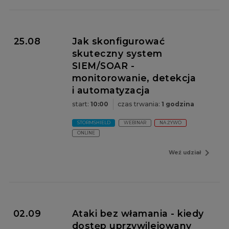
25.08
Jak skonfigurować
skuteczny system
SIEM/SOAR -
monitorowanie, detekcja
i automatyzacja
start:
10:00
czas trwania:
1 godzina
STORMSHIELD
WEBINAR
NA ŻYWO
ONLINE
navigate_next
Weź udział
02.09
Ataki bez włamania - kiedy
dostęp uprzywilejowany