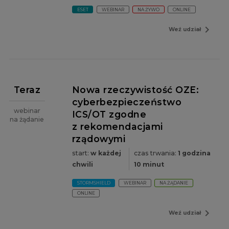
ESET
WEBINAR
NA ŻYWO
ONLINE
navigate_next
Weź udział
Teraz
Nowa rzeczywistość OZE:
cyberbezpieczeństwo
webinar
ICS/OT zgodne
na żądanie
z rekomendacjami
rządowymi
start:
w każdej
czas trwania:
1 godzina
chwili
10 minut
STORMSHIELD
WEBINAR
NA ŻĄDANIE
ONLINE
navigate_next
Weź udział