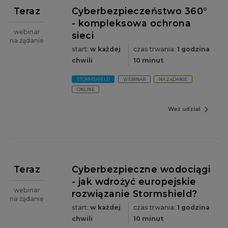
Teraz
Cyberbezpieczeństwo 360°
- kompleksowa ochrona
webinar
sieci
na żądanie
start:
w każdej
czas trwania:
1 godzina
chwili
10 minut
STORMSHIELD
WEBINAR
NA ŻĄDANIE
ONLINE
navigate_next
Weź udział
Teraz
Cyberbezpieczne wodociągi
- jak wdrożyć europejskie
webinar
rozwiązanie Stormshield?
na żądanie
start:
w każdej
czas trwania:
1 godzina
chwili
10 minut