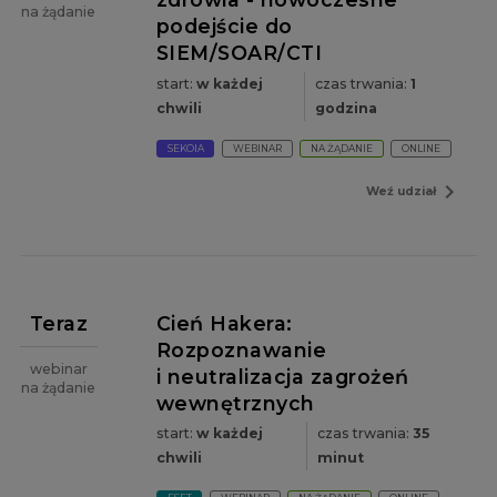
na żądanie
podejście do
SIEM/SOAR/CTI
start:
w każdej
czas trwania:
1
chwili
godzina
SEKOIA
WEBINAR
NA ŻĄDANIE
ONLINE
navigate_next
Weź udział
Teraz
Cień Hakera:
Rozpoznawanie
webinar
i neutralizacja zagrożeń
na żądanie
wewnętrznych
start:
w każdej
czas trwania:
35
chwili
minut