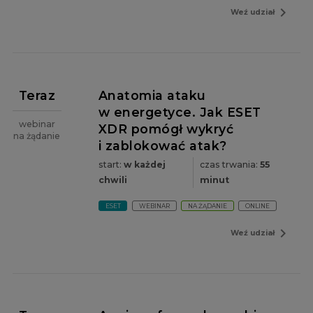
navigate_next
Weź udział
Teraz
Anatomia ataku
w energetyce. Jak ESET
webinar
XDR pomógł wykryć
na żądanie
i zablokować atak?
start:
w każdej
czas trwania:
55
chwili
minut
ESET
WEBINAR
NA ŻĄDANIE
ONLINE
navigate_next
Weź udział