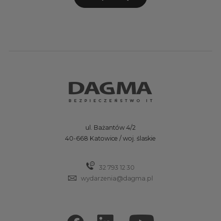
ul. Bażantów 4/2
40-668 Katowice / woj. ślaskie
32 793 12 30
wydarzenia@dagma.pl