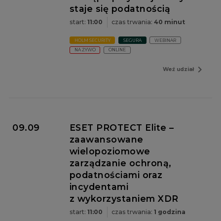
staje się podatnością
start:
11:00
czas trwania:
40 minut
HOLM SECURITY
SEGURA
WEBINAR
NA ŻYWO
ONLINE
navigate_next
Weź udział
09.09
ESET PROTECT Elite –
zaawansowane
wielopoziomowe
zarządzanie ochroną,
podatnościami oraz
incydentami
z wykorzystaniem XDR
start:
11:00
czas trwania:
1 godzina