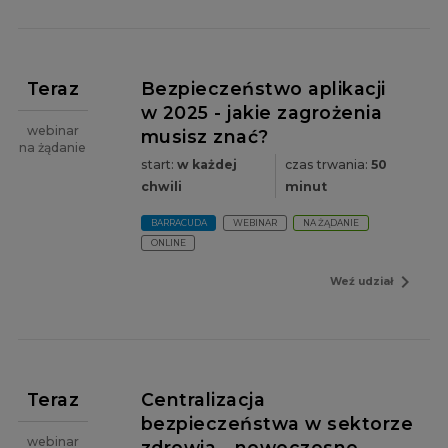
Teraz
Bezpieczeństwo aplikacji
w 2025 - jakie zagrożenia
webinar
musisz znać?
na żądanie
start:
w każdej
czas trwania:
50
chwili
minut
BARRACUDA
WEBINAR
NA ŻĄDANIE
ONLINE
navigate_next
Weź udział
Teraz
Centralizacja
bezpieczeństwa w sektorze
webinar
zdrowia - nowoczesne