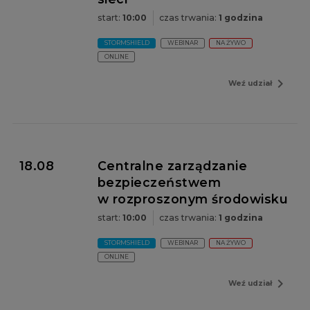
start:
10:00
czas trwania:
1 godzina
STORMSHIELD
WEBINAR
NA ŻYWO
ONLINE
navigate_next
Weź udział
18.08
Centralne zarządzanie
bezpieczeństwem
w rozproszonym środowisku
start:
10:00
czas trwania:
1 godzina
STORMSHIELD
WEBINAR
NA ŻYWO
ONLINE
navigate_next
Weź udział