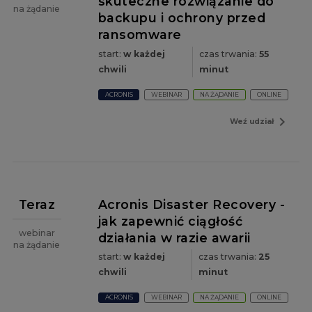
skuteczne rozwiązanie do
na żądanie
backupu i ochrony przed
ransomware
start:
w każdej
czas trwania:
55
chwili
minut
ACRONIS
WEBINAR
NA ŻĄDANIE
ONLINE
navigate_next
Weź udział
Teraz
Acronis Disaster Recovery -
jak zapewnić ciągłość
webinar
działania w razie awarii
na żądanie
start:
w każdej
czas trwania:
25
chwili
minut
ACRONIS
WEBINAR
NA ŻĄDANIE
ONLINE