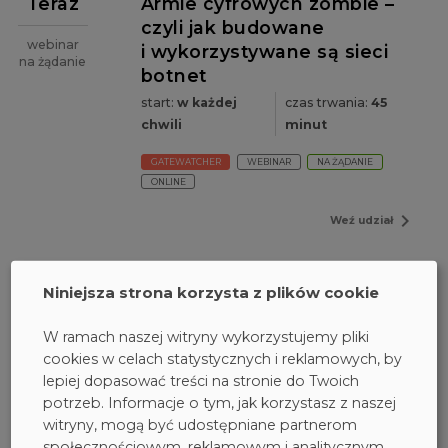
Teraz
Armie cyfrowych zombie –
czyli jak budowane
webinar
i wykorzystywane są sieci
na żądanie
botnet
start:
w każdej
czas trwania:
45
chwili
minut
GATEWATCHER
WEBINAR
NA ŻĄDANIE
ONLINE
navigate_next
Weź udział
Niniejsza strona korzysta z plików cookie
W ramach naszej witryny wykorzystujemy pliki
Teraz
Ataki na e-mail w 2025 -
cookies w celach statystycznych i reklamowych, by
czego nie wiesz, a co może
lepiej dopasować treści na stronie do Twoich
webinar
Cię kosztować miliony?
na żądanie
potrzeb. Informacje o tym, jak korzystasz z naszej
start:
w każdej
czas trwania:
1
witryny, mogą być udostępniane partnerom
chwili
godzina
społecznościowym, reklamowym i analitycznym.