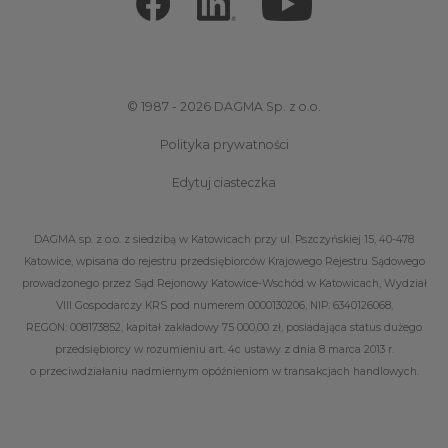
© 1987 - 2026 DAGMA Sp. z o.o.
Polityka prywatności
Edytuj ciasteczka
DAGMA sp. z o.o. z siedzibą w Katowicach przy ul. Pszczyńskiej 15, 40-478
Katowice, wpisana do rejestru przedsiębiorców Krajowego Rejestru Sądowego
prowadzonego przez Sąd Rejonowy Katowice-Wschód w Katowicach, Wydział
VIII Gospodarczy KRS pod numerem 0000130206, NIP: 6340126068,
REGON: 008173852, kapitał zakładowy 75 000,00 zł, posiadająca status dużego
przedsiębiorcy w rozumieniu art. 4c ustawy z dnia 8 marca 2013 r.
o przeciwdziałaniu nadmiernym opóźnieniom w transakcjach handlowych.