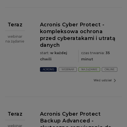
Teraz
Acronis Cyber Protect -
kompleksowa ochrona
webinar
przed cyberatakami i utratą
na żądanie
danych
start:
w każdej
czas trwania:
35
chwili
minut
ACRONIS
WEBINAR
NA ŻĄDANIE
ONLINE
navigate_next
Weź udział
Teraz
Acronis Cyber Protect
Backup Advanced -
webinar