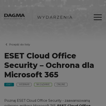
WYDARZENIA
Przejdź do listy
ESET Cloud Office
Security – Ochrona dla
Microsoft 365
ESET
WEBINAR
NA ŻĄDANIE
ONLINE
Poznaj ESET Cloud Office Security - zaawansowaną
ochronę aplikacji Microsoft 365.
ESET Cloud Office