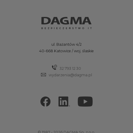
ul. Bażantów 4/2
40-668 Katowice / woj. ślaskie
32 793 12 30
wydarzenia@dagma.pl
© 1987 - 2026 DAGMA Sp. z o.o.