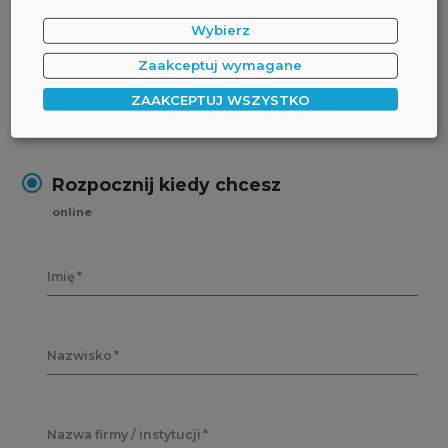
TERMIN:
Wybierz
Na żądanie
Zaakceptuj wymagane
ZAAKCEPTUJ WSZYSTKO
FORMULARZ REJESTRACYJNY:
Rozpocznij kiedy chcesz
online
Imię
Nazwisko
Nazwa firmy / instytucji