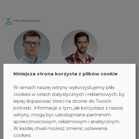
PROWADZĄCY:
Niniejsza strona korzysta z plików cookie
Robert
Krzysztof
Łęczycki
Adamów
it security operation
technical support
W ramach naszej witryny wykorzystujemy pliki
center operator
specialist
cookies w celach statystycznych i reklamowych, by
lepiej dopasować treści na stronie do Twoich
potrzeb. Informacje o tym, jak korzystasz z naszej
CZAS TRWANIA WYDARZENIA:
witryny, mogą być udostępniane partnerom
55 minut
społecznościowym, reklamowym i analitycznym.
W każdej chwili możesz zmienić ustawienia
cookies.