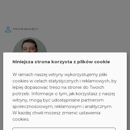
PROWADZĄCY:
Niniejsza strona korzysta z plików cookie
W ramach naszej witryny wykorzystujemy pliki
Piotr
cookies w celach statystycznych i reklamowych, by
Spiecha
lepiej dopasować treści na stronie do Twoich
cybersecurity presales
potrzeb. Informacje o tym, jak korzystasz z naszej
engineer
witryny, mogą być udostępniane partnerom
społecznościowym, reklamowym i analitycznym.
W każdej chwili możesz zmienić ustawienia
CZAS TRWANIA WYDARZENIA:
cookies.
1 godzina