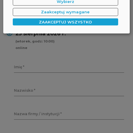
Wybierz
Zaakceptuj wymagane
FORMULARZ REJESTRACYJNY:
ZAAKCEPTUJ WSZYSTKO
25 sierpnia 2026 r.
(wtorek, godz: 10:00)
online
Imię
Nazwisko
Nazwa firmy / instytucji