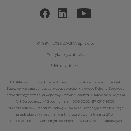
© 1987 - 2026 DAGMA Sp. z o.o.
Polityka prywatności
Edytuj ciasteczka
DAGMA sp. z o.o. z siedzibą w Katowicach przy ul. Pszczyńskiej 15, 40-478
Katowice, wpisana do rejestru przedsiębiorców Krajowego Rejestru Sądowego
prowadzonego przez Sąd Rejonowy Katowice-Wschód w Katowicach, Wydział
VIII Gospodarczy KRS pod numerem 0000130206, NIP: 6340126068,
REGON: 008173852, kapitał zakładowy 75 000,00 zł, posiadająca status dużego
przedsiębiorcy w rozumieniu art. 4c ustawy z dnia 8 marca 2013 r.
o przeciwdziałaniu nadmiernym opóźnieniom w transakcjach handlowych.