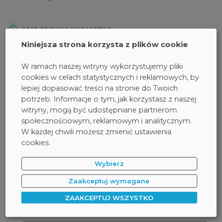
CZAS TRWANIA WYDARZENIA:
Niniejsza strona korzysta z plików cookie
1 godzina 5 minut
W ramach naszej witryny wykorzystujemy pliki
cookies w celach statystycznych i reklamowych, by
TERMIN:
lepiej dopasować treści na stronie do Twoich
potrzeb. Informacje o tym, jak korzystasz z naszej
Na żądanie
witryny, mogą być udostępniane partnerom
społecznościowym, reklamowym i analitycznym.
W każdej chwili możesz zmienić ustawienia
FORMULARZ REJESTRACYJNY:
cookies.
Wybierz
Rozpocznij kiedy chcesz
online
Zaakceptuj wymagane
ZAAKCEPTUJ WSZYSTKO
Imię