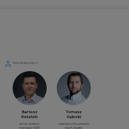
PROWADZĄCY:
Bartosz
Tomasz
Różalski
Gębicki
senior product
cybersecurity presales
manager ESET
team leader