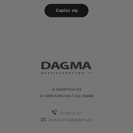
Zapisz się
ul. Bażantów 4/2
40-668 Katowice / woj. ślaskie
32 793 12 30
wydarzenia@dagma.pl