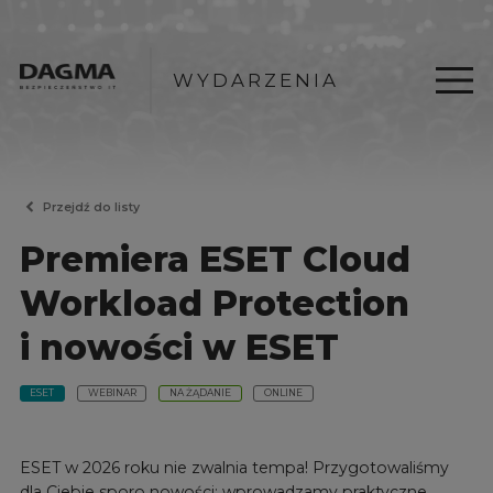
WYDARZENIA
Przejdź do listy
Premiera ESET Cloud
Workload Protection
i nowości w ESET
ESET
WEBINAR
NA ŻĄDANIE
ONLINE
ESET w 2026 roku nie zwalnia tempa! Przygotowaliśmy
dla Ciebie sporo nowości: wprowadzamy praktyczne