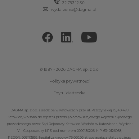
32 793 12 30
wydarzenia@dagma.pl
© 1987 - 2026 DAGMA Sp. z o.o.
Polityka prywatności
Edytuj ciasteczka
DAGMA sp. z o.o. z siedzibą w Katowicach przy ul. Pszczyńskiej 15, 40-478
Katowice, wpisana do rejestru przedsiębiorców Krajowego Rejestru Sądowego
prowadzonego przez Sąd Rejonowy Katowice-Wschód w Katowicach, Wydział
VIII Gospodarczy KRS pod numerem 0000130206, NIP: 6340126068,
REGON: 008173852, kapitał zakładowy 75 000,00 zł, posiadająca status dużego