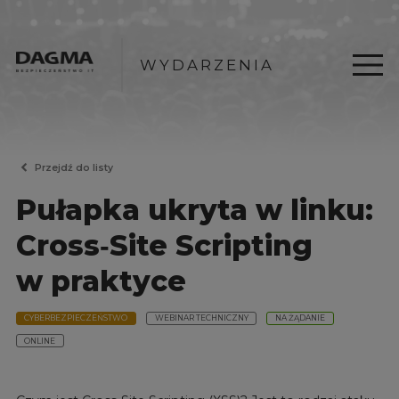
WYDARZENIA
Przejdź do listy
Pułapka ukryta w linku:
Cross‑Site Scripting
w praktyce
CYBERBEZPIECZEŃSTWO
WEBINAR TECHNICZNY
NA ŻĄDANIE
ONLINE