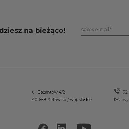
dziesz na bieżąco!
Adres e-mail
ul. Bażantów 4/2
32
40-668 Katowice / woj. ślaskie
wy