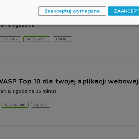
Zaakceptuj wymagane
ZAAKCEP
ligencji na fałszowanie tożsamości cyfr
wania:
1 godzina
ECHNICZNY
NA ŻĄDANIE
ONLINE
SP Top 10 dla twojej aplikacji webowej
wania:
1 godzina 35 minut
NA ŻĄDANIE
ONLINE