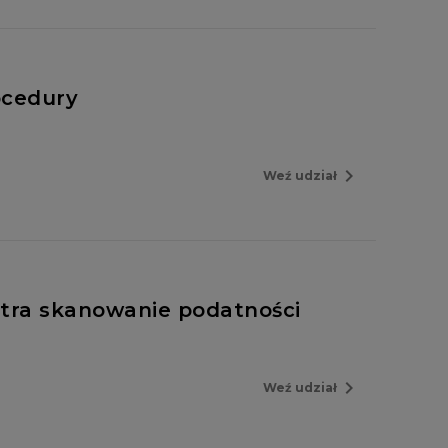
ocedury
navigate_next
Weź udział
ntra skanowanie podatności
navigate_next
Weź udział