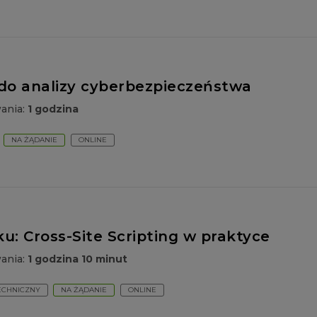
 do analizy cyberbezpieczeństwa
wania:
1 godzina
NA ŻĄDANIE
ONLINE
u: Cross-Site Scripting w praktyce
wania:
1 godzina 10 minut
ECHNICZNY
NA ŻĄDANIE
ONLINE