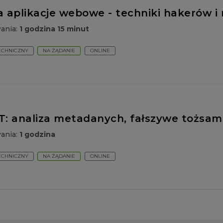
a aplikacje webowe - techniki hakerów 
wania:
1 godzina 15 minut
ECHNICZNY
NA ŻĄDANIE
ONLINE
 analiza metadanych, fałszywe tożsamo
wania:
1 godzina
ECHNICZNY
NA ŻĄDANIE
ONLINE