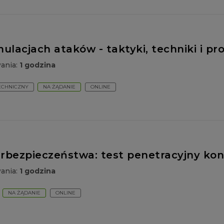
ulacjach ataków - taktyki, techniki i pr
wania:
1 godzina
ECHNICZNY
NA ŻĄDANIE
ONLINE
erbezpieczeństwa: test penetracyjny ko
wania:
1 godzina
NA ŻĄDANIE
ONLINE