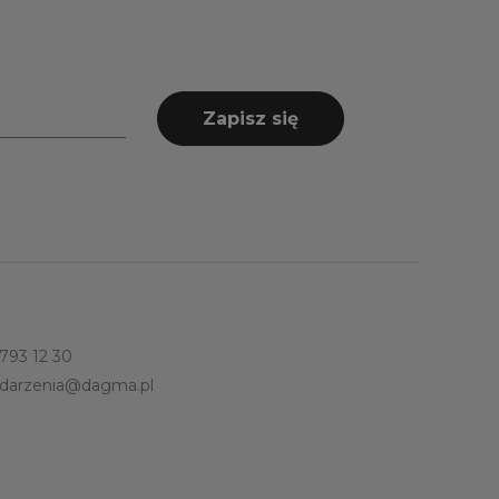
Zapisz się
 793 12 30
darzenia@dagma.pl