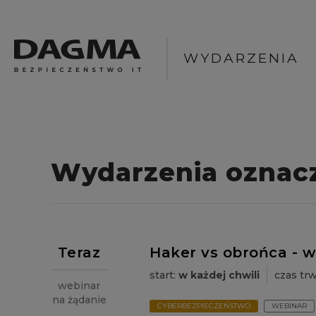
WYDARZENIA
Wydarzenia oznac
Teraz
Haker vs obrońca - w
start:
w każdej chwili
czas tr
webinar
na żądanie
CYBERBEZPIECZEŃSTWO
WEBINAR