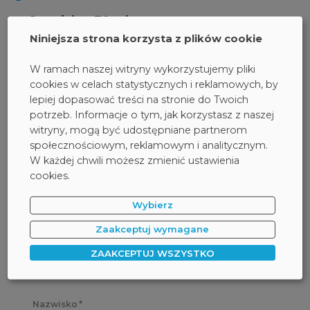
1 godzina 30 minut
Niniejsza strona korzysta z plików cookie
TERMIN:
W ramach naszej witryny wykorzystujemy pliki
cookies w celach statystycznych i reklamowych, by
Na żądanie
lepiej dopasować treści na stronie do Twoich
potrzeb. Informacje o tym, jak korzystasz z naszej
witryny, mogą być udostępniane partnerom
FORMULARZ REJESTRACYJNY:
społecznościowym, reklamowym i analitycznym.
W każdej chwili możesz zmienić ustawienia
cookies.
Rozpocznij kiedy chcesz
Wybierz
online
Zaakceptuj wymagane
Imię
ZAAKCEPTUJ WSZYSTKO
Nazwisko