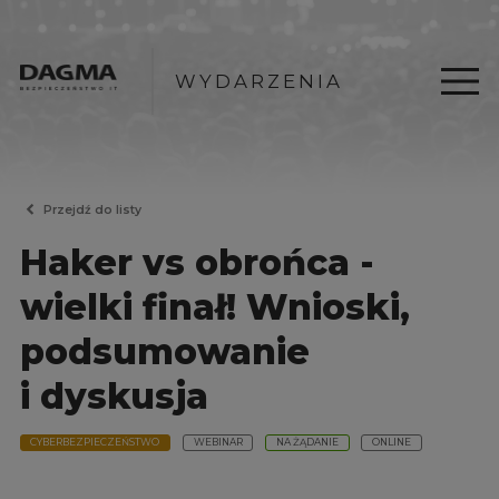
WYDARZENIA
Przejdź do listy
Haker vs obrońca -
wielki finał! Wnioski,
podsumowanie
i dyskusja
CYBERBEZPIECZEŃSTWO
WEBINAR
NA ŻĄDANIE
ONLINE