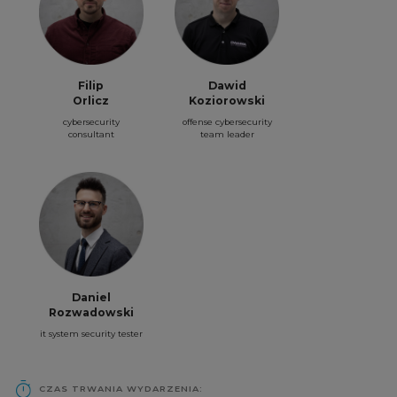
Filip
Dawid
Orlicz
Koziorowski
cybersecurity
offense cybersecurity
consultant
team leader
Daniel
Rozwadowski
it system security tester
CZAS TRWANIA WYDARZENIA: