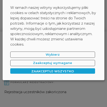
Stormshield w praktyce: pełna konfiguracja
W ramach naszej witryny wykorzystujemy pliki
NGFW, ochrona IT/OT i praktyczne scenariusze
cookies w celach statystycznych i reklamowych, by
wdrożeń
lepiej dopasować treści na stronie do Twoich
potrzeb. Informacje o tym, jak korzystasz z naszej
witryny, mogą być udostępniane partnerom
społecznościowym, reklamowym i analitycznym.
W każdej chwili możesz zmienić ustawienia
cookies.
Wybierz
Zaakceptuj wymagane
ZAAKCEPTUJ WSZYSTKO
FORMULARZ REJESTRACYJNY:
Rejestracja uczestników zakończona