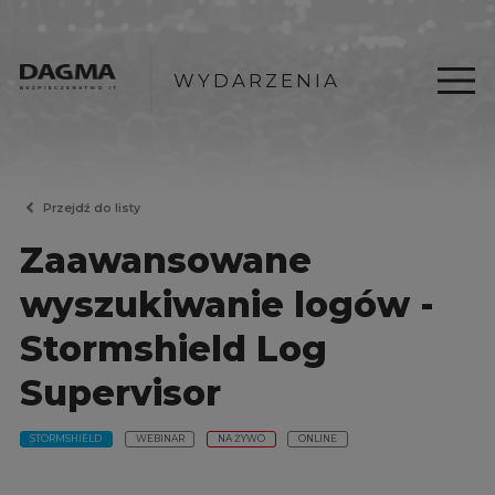
WYDARZENIA
Przejdź do listy
Zaawansowane
wyszukiwanie logów -
Stormshield Log
Supervisor
STORMSHIELD
WEBINAR
NA ŻYWO
ONLINE